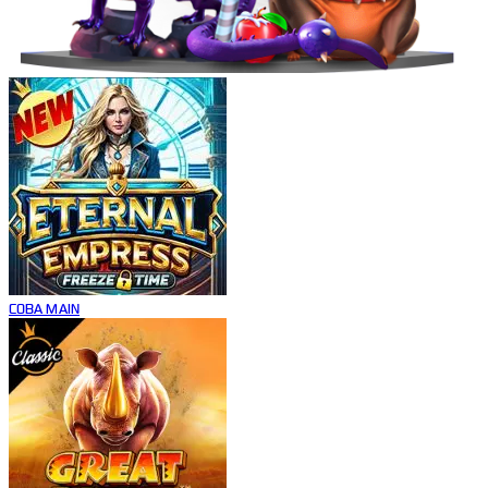
COBA
MAIN