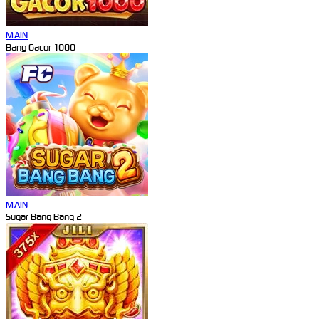
MAIN
Bang Gacor 1000
MAIN
Sugar Bang Bang 2