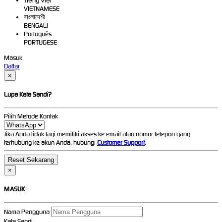
Tiếng Việt
VIETNAMESE
বাংলাদেশী
BENGALI
Português
PORTUGESE
Masuk
Daftar
×
Lupa Kata Sandi?
Pilih Metode Kontak
Jika Anda tidak lagi memiliki akses ke email atau nomor telepon yang
terhubung ke akun Anda, hubungi
Customer Support
.
×
MASUK
Nama Pengguna
Kata Sandi