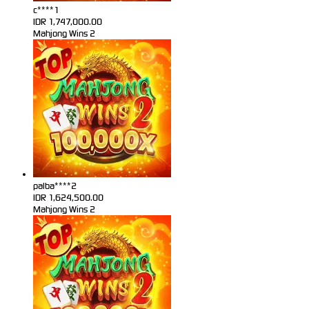
c****1
IDR
1,747,000.00
Mahjong Wins 2
palba****2
IDR
1,624,500.00
Mahjong Wins 2