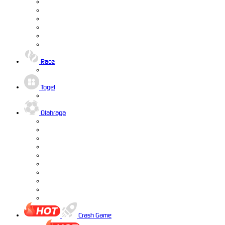
Race
Togel
Olahraga
Crash Game