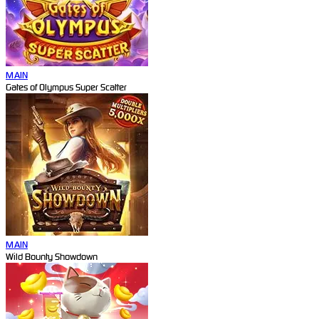
MAIN
Gates of Olympus Super Scatter
MAIN
Wild Bounty Showdown