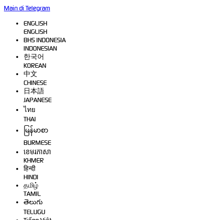
Main di Telegram
ENGLISH
ENGLISH
BHS INDONESIA
INDONESIAN
한국어
KOREAN
中文
CHINESE
日本語
JAPANESE
ไทย
THAI
မြန်မာစာ
BURMESE
ខេមរភាសា
KHMER
हिन्दी
HINDI
தமிழ்
TAMIL
తెలుగు
TELUGU