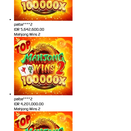
palba****2
IDR
5,642,600.00
Mahjong Wins 2
palba****2
IDR
4,201,000.00
Mahjong Wins 2