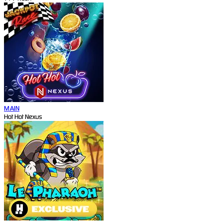
MAIN
Hot Hot Nexus